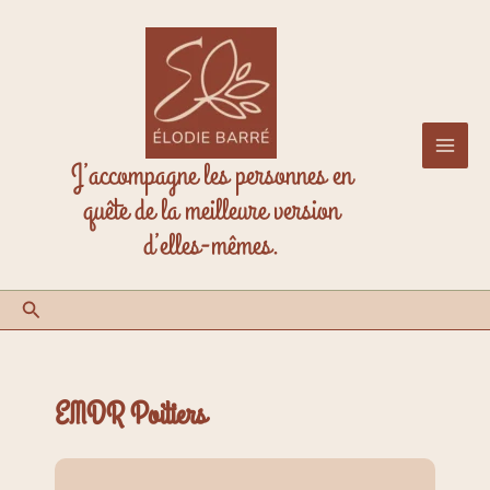
Aller
au
contenu
J’accompagne les personnes en
quête de la meilleure version
d’elles-mêmes.
Rechercher
EMDR Poitiers